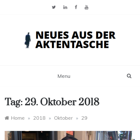
Skip
to
content
Neues aus der Aktentasche
Der Blog für Selbstständige, Freiberufler und
Einzelunternehmer
Menu
Tag:
29. Oktober 2018
Home
»
2018
»
Oktober
»
29