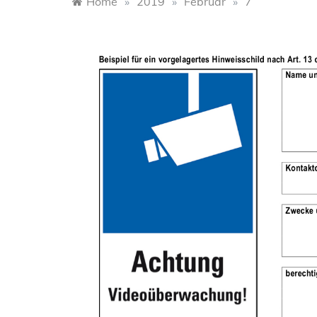
Home
»
2019
»
Februar
»
7