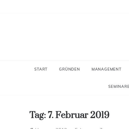
Skip
to
content
Neues
Der Blog f
START
GRÜNDEN
MANAGEMENT
SEMINARE
Tag:
7. Februar 2019