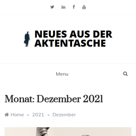
Skip
to
content
Neues aus der Aktentasche
Der Blog für Selbstständige, Freiberufler und
Einzelunternehmer
Menu
Monat:
Dezember 2021
Home
»
2021
»
Dezember