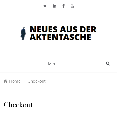
Skip
to
content
Neues aus der Aktentasche
Der Blog für Selbstständige, Freiberufler und
Einzelunternehmer
Menu
Home
»
Checkout
Checkout