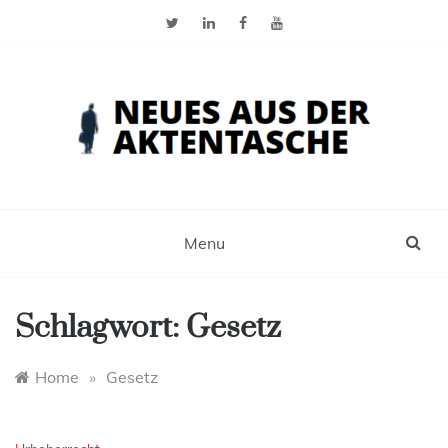
Skip
to
content
Neues aus der Aktentasche
Der Blog für Selbstständige, Freiberufler und
Einzelunternehmer
Menu
Schlagwort:
Gesetz
Home
»
Gesetz