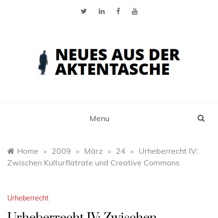
Skip
to
content
Neues aus der Aktentasche
Der Blog für Selbstständige, Freiberufler und
Einzelunternehmer
Menu
Home
»
2009
»
März
»
24
»
Urheberrecht IV:
Zwischen Kulturflatrate und Creative Commons
Urheberrecht