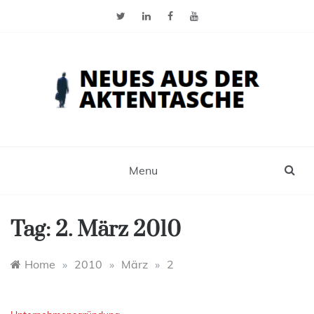
Skip
to
content
Neues aus der Aktentasche
Der Blog für Selbstständige, Freiberufler und
Einzelunternehmer
Menu
Tag:
2. März 2010
Home
»
2010
»
März
»
2