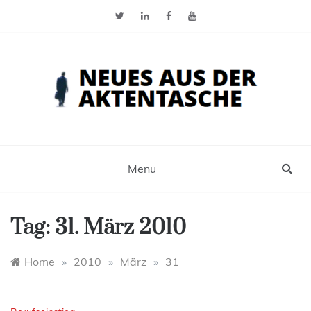
Skip
to
content
Neues aus der Aktentasche
Der Blog für Selbstständige, Freiberufler und
Einzelunternehmer
Menu
Tag:
31. März 2010
Home
»
2010
»
März
»
31