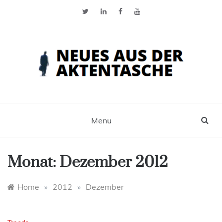
Skip
to
content
Neues aus der Aktentasche
Der Blog für Selbstständige, Freiberufler und
Einzelunternehmer
Menu
Monat:
Dezember 2012
Home
»
2012
»
Dezember