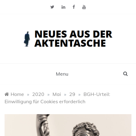
Skip
to
content
Neues aus der Aktentasche
Der Blog für Selbstständige, Freiberufler und
Einzelunternehmer
Menu
Home
»
2020
»
Mai
»
29
»
BGH-Urteil:
Einwilligung für Cookies erforderlich