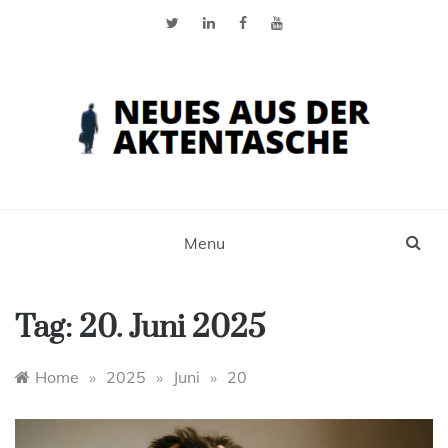
Skip
to
content
Neues aus der Aktentasche
Der Blog für Selbstständige, Freiberufler und
Einzelunternehmer
Menu
Tag:
20. Juni 2025
Home
»
2025
»
Juni
»
20