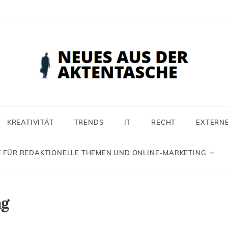
 aus der Aktentasche
ür Selbstständige, Freiberufler und Einzelunternehmer
KREATIVITÄT
TRENDS
IT
RECHT
EXTERN
 FÜR REDAKTIONELLE THEMEN UND ONLINE-MARKETING
ng