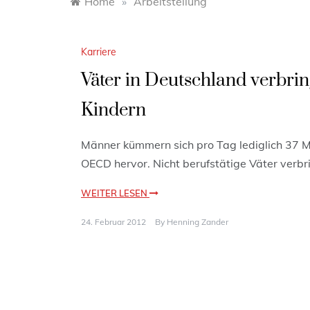
Home
»
Arbeitsteilung
Karriere
Väter in Deutschland verbri
Kindern
Männer kümmern sich pro Tag lediglich 37 Mi
OECD hervor. Nicht berufstätige Väter verbr
WEITER LESEN
24. Februar 2012
By
Henning Zander