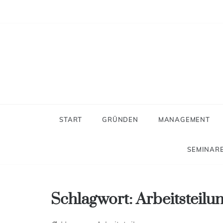
Skip
to
content
Neues
Der Blog f
START
GRÜNDEN
MANAGEMENT
SEMINARE
Schlagwort:
Arbeitsteilu