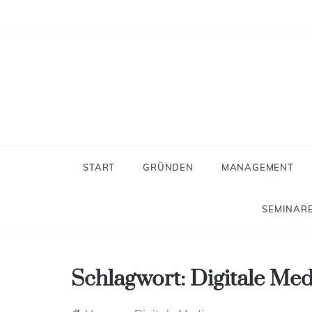
Skip
to
content
Neues
Der Blog f
START
GRÜNDEN
MANAGEMENT
SEMINARE
Schlagwort:
Digitale Me