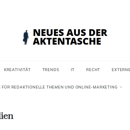
 aus der Aktentasche
ür Selbstständige, Freiberufler und Einzelunternehmer
KREATIVITÄT
TRENDS
IT
RECHT
EXTERN
 FÜR REDAKTIONELLE THEMEN UND ONLINE-MARKETING
dien