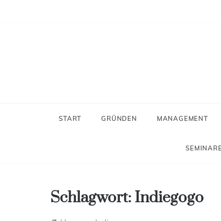
Skip
to
content
Neues
Der Blog f
START
GRÜNDEN
MANAGEMENT
SEMINARE
Schlagwort:
Indiegogo