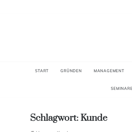
Skip
to
content
Neues
Der Blog f
START
GRÜNDEN
MANAGEMENT
SEMINARE
Schlagwort:
Kunde