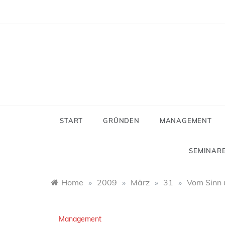
Skip
to
content
Neues
Der Blog f
START
GRÜNDEN
MANAGEMENT
SEMINARE
Home
»
2009
»
März
»
31
»
Vom Sinn 
Management