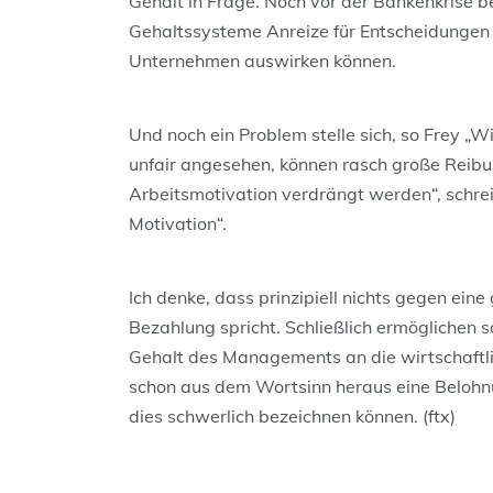
Gehalt in Frage. Noch vor der Bankenkrise be
Gehaltssysteme Anreize für Entscheidungen 
Unternehmen auswirken können.
Und noch ein Problem stelle sich, so Frey „W
unfair angesehen, können rasch große Reibun
Arbeitsmotivation verdrängt werden“, schre
Motivation“.
Ich denke, dass prinzipiell nichts gegen eine
Bezahlung spricht. Schließlich ermöglichen 
Gehalt des Managements an die wirtschaftli
schon aus dem Wortsinn heraus eine Belohnun
dies schwerlich bezeichnen können. (ftx)