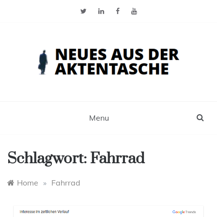
Skip
to
content
Neues aus der Aktentasche
Der Blog für Selbstständige, Freiberufler und
Einzelunternehmer
Menu
Schlagwort:
Fahrrad
Home
»
Fahrrad