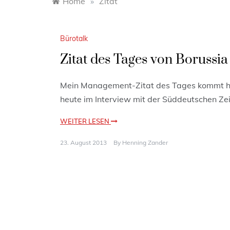
Home
»
Zitat
Bürotalk
Zitat des Tages von Borussi
Mein Management-Zitat des Tages kommt he
heute im Interview mit der Süddeutschen Ze
WEITER LESEN
23. August 2013
By
Henning Zander