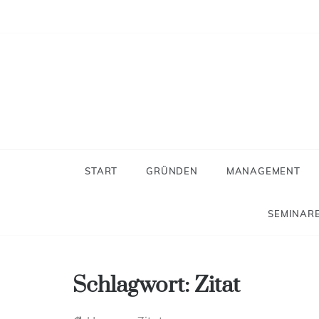
Skip
to
content
Neues
Der Blog f
START
GRÜNDEN
MANAGEMENT
SEMINARE
Schlagwort:
Zitat