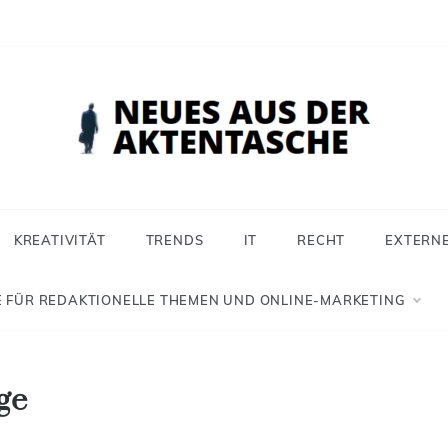
 aus der Aktentasche
ür Selbstständige, Freiberufler und Einzelunternehmer
KREATIVITÄT
TRENDS
IT
RECHT
EXTERN
 FÜR REDAKTIONELLE THEMEN UND ONLINE-MARKETING
ge