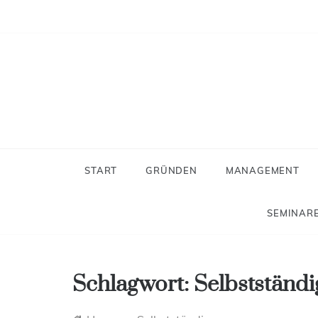
Skip
to
content
Neues
Der Blog f
START
GRÜNDEN
MANAGEMENT
SEMINARE
Schlagwort:
Selbstständi