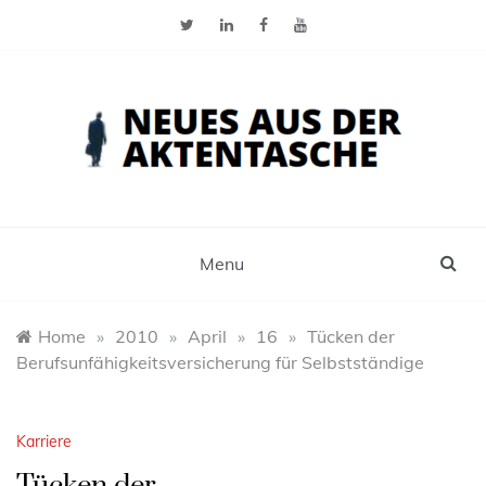
Skip
to
content
Neues aus der Aktentasche
Der Blog für Selbstständige, Freiberufler und
Einzelunternehmer
Menu
Home
»
2010
»
April
»
16
»
Tücken der
Berufsunfähigkeitsversicherung für Selbstständige
Karriere